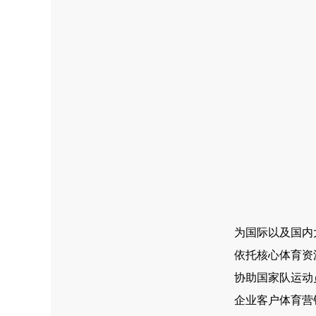
为国际以及国内
依托核心体育资
协助国家队运动
企业客户体育营