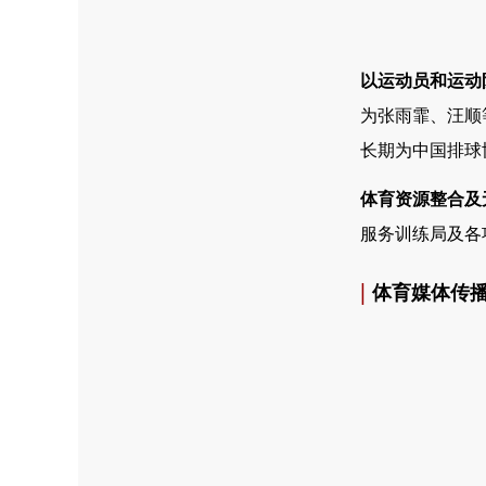
以运动员和运动
为张雨霏、汪顺
长期为中国排球
体育资源整合及
服务训练局及各
|
体育媒体传