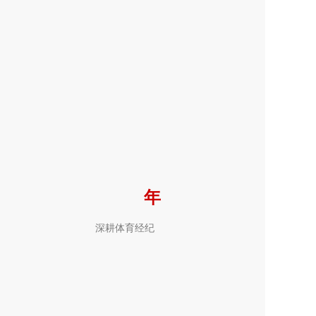
年
深耕体育经纪