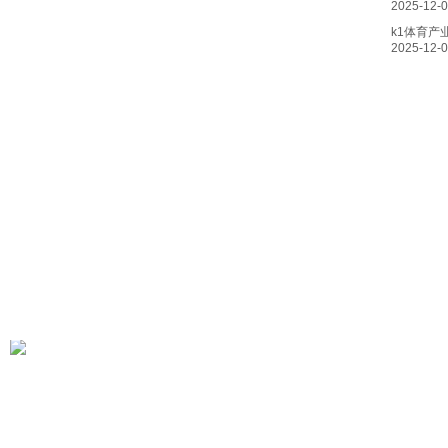
2025-12-
k1体育
2025-12-