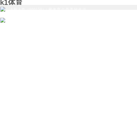
k1体育
A股上市（600158）
|
用体育点亮美好生活
k1体育
关于k1体育
集团介绍
集团理念
发展历程
集团业务
体育赛事
体育传播
体育彩票
标准认证
赛教融合
体旅文化
体育空间
国际交流
数字体育
地产板块
k1体育
总局要闻
行业动态
集团要闻
党建中心
投资者中心
投教基地
定期公告