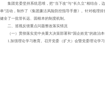
集团党委坚持系统思维，把“当下改”与“长久立”相结合，
单”活动，制作了《集团廉洁风险防控指导手册》。针对梳理排
健全了一批管长远、固根本的制度机制。
二、巡视反馈重点问题整改落实情况
（一）贯彻落实党中央重大决策部署和“国企姓党”的政治
1.加强理论学习教育。召开党委（扩大）会暨党委理论学
党’的政治属性”进行研讨交流。利用支部主题党日和青年学习
重要链接
“国企姓党”政治属性进行宣讲教育，进一步提高了各级思想认识
2.认真履行职责使命。深入学习体育强国建设及“十四五”
强国建设使命，根据核心业务人才需求，着力培养体育产业行业
k1体育产业旗下企业相关链接
3.全面深化改革取得成效。调整集团领导班子工作分工，
第二增长曲线发展方向，并加大人才倾斜力度，将优秀人才向体
4.提高防范化解风险能力。聘请律师事务所和会计师事务
思想意识和应对能力。梳理排查集团自媒体账号，加强各项内控