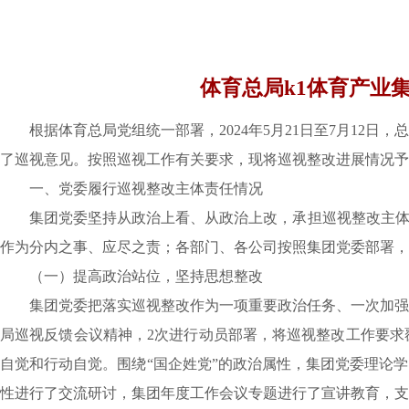
临时公告
股票中心
体育总局k1体育产业
根据体育总局党组统一部署，2024年5月21日至7月12日
了巡视意见。按照巡视工作有关要求，现将巡视整改进展情况予
一、党委履行巡视整改主体责任情况
集团党委坚持从政治上看、从政治上改，承担巡视整改主体
作为分内之事、应尽之责；各部门、各公司按照集团党委部署，
（一）提高政治站位，坚持思想整改
集团党委把落实巡视整改作为一项重要政治任务、一次加强
局巡视反馈会议精神，2次进行动员部署，将巡视整改工作要求
自觉和行动自觉。围绕“国企姓党”的政治属性，集团党委理论
性进行了交流研讨，集团年度工作会议专题进行了宣讲教育，支