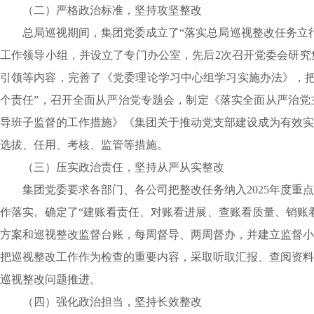
（二）严格政治标准，坚持攻坚整改
总局巡视期间，集团党委成立了“落实总局巡视整改任务立
工作领导小组，并设立了专门办公室，先后2次召开党委会研究
引领等内容，完善了《党委理论学习中心组学习实施办法》，把
个责任”，召开全面从严治党专题会，制定《落实全面从严治党
导班子监督的工作措施》《集团关于推动党支部建设成为有效实
选拔、任用、考核、监管等措施。
（三）压实政治责任，坚持从严从实整改
集团党委要求各部门、各公司把整改任务纳入2025年度
作落实。确定了“建账看责任、对账看进展、查账看质量、销账
方案和巡视整改监督台账，每周督导、两周督办，并建立监督小
把巡视整改工作作为检查的重要内容，采取听取汇报、查阅资料
巡视整改问题推进。
（四）强化政治担当，坚持长效整改