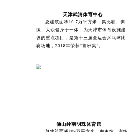
天津武清体育中心
总建筑面积
10.7
万平方米，集比赛、训
练、大众健身于一体，为天津市体育设施建
设的重点项目，是第十三届全运会乒乓球比
赛场地，
2018
年荣获“鲁班奖”。
佛山岭南明珠体育馆
总建筑面积超
9
万平方米，由主馆、训练