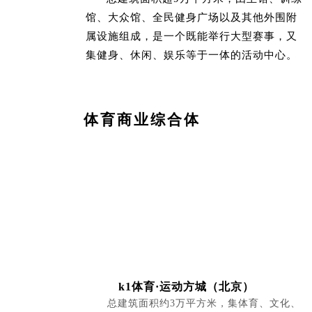
馆、大众馆、全民健身广场以及其他外围附
属设施组成，是一个既能举行大型赛事，又
集健身、休闲、娱乐等于一体的活动中心。
体育商业综合体
k1体育·运动方城（北京）
总建筑面积约
3
万平方米，集体育、文化、