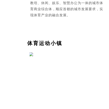
教培、休闲、娱乐、智慧办公为一体的城市体
育商业综合体，顺应首都的城市发展要求，实
现体育产业的融合发展。
体育运动小镇