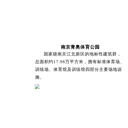
南京青奥体育公园
国家级南京江北新区的地标性建筑群，
总面积约
17.98
万平方米，拥有标准体育场、
训练场、体育馆及训练馆四部分主要场地设
施。